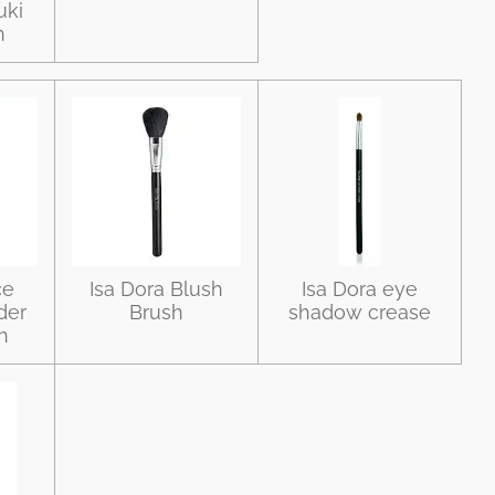
uki
h
ce
Isa Dora Blush
Isa Dora eye
der
Brush
shadow crease
h