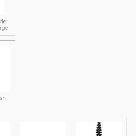
der
arge
ush