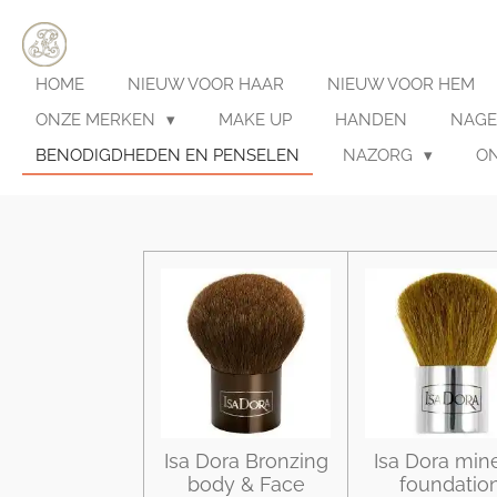
Ga
direct
naar
HOME
NIEUW VOOR HAAR
NIEUW VOOR HEM
de
hoofdinhoud
ONZE MERKEN
MAKE UP
HANDEN
NAGE
BENODIGDHEDEN EN PENSELEN
NAZORG
O
Isa Dora Bronzing
Isa Dora min
body & Face
foundatio