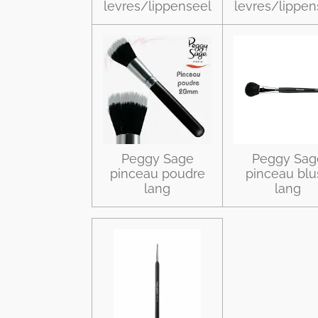
levres/lippenseel
levres/lippen
Peggy Sage
Peggy Sag
pinceau poudre
pinceau blu
lang
lang