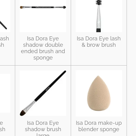
lash
Isa Dora Eye
Isa Dora Eye lash
sh
shadow double
& brow brush
ended brush and
sponge
ye
Isa Dora Eye
Isa Dora make-up
sh
shadow brush
blender sponge
large