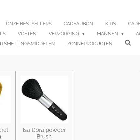
ONZE BESTSELLERS
CADEAUBON
KIDS
CADE
LS
VOETEN
VERZORGING
MANNEN
A
NTSMETTINGSMIDDELEN
ZONNEPRODUCTEN
eral
Isa Dora powder
n
Brush