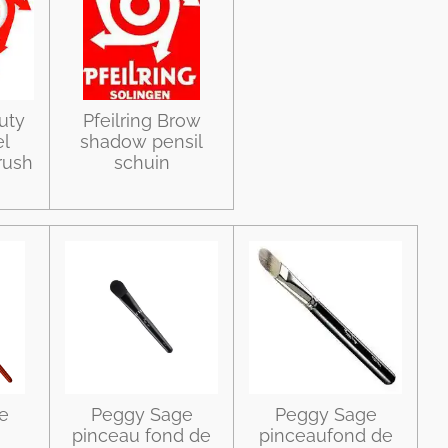
uty
Pfeilring Brow
el
shadow pensil
rush
schuin
e
Peggy Sage
Peggy Sage
pinceau fond de
pinceaufond de