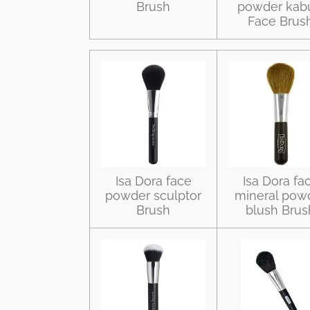
Brush
powder kab
Face Brus
Isa Dora face
Isa Dora fa
powder sculptor
mineral pow
Brush
blush Brus