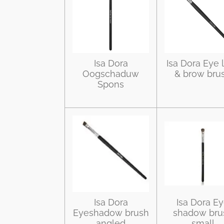
Isa Dora
Isa Dora Eye 
Oogschaduw
& brow bru
Spons
Isa Dora
Isa Dora E
Eyeshadow brush
shadow bru
angled
small