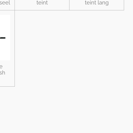
seel
teint
teint lang
e
sh