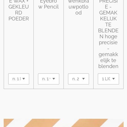
E WAX +
Eyebro
wenkbra
PRECISI
GEKLEU
w Pencil
uwpotlo
E -
RD
od
GEMAK
POEDER
KELIJK
TE
BLENDE
N hoge
precisie
-
gemakk
elijk te
blenden