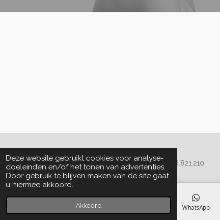
Algemene voorwaarden
Deze website gebruikt cookies voor analyse-
© 2020 - 2022 La Perla Skin & Beauty - BTW: BE
0466.821.210
doeleinden en/of het tonen van advertenties.
Door gebruik te blijven maken van de site gaat
u hiermee akkoord.
Akkoord
E-mailadres
Telefoonnummer
Kaart
Facebook
WhatsApp