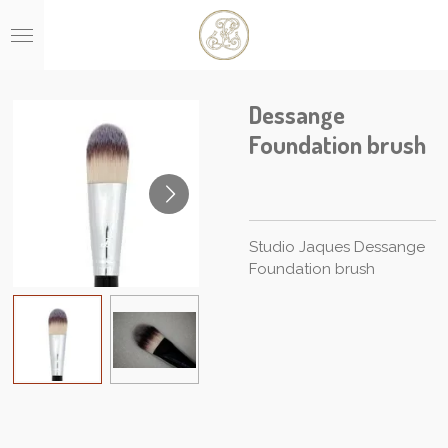
Ga
direct
naar
de
hoofdinhoud
Dessange
Foundation brush
Studio Jaques Dessange
Foundation brush