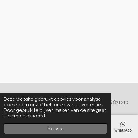
Algemene voorwaarden
Deze website gebruikt cookies voor analyse-
© 2020 - 2022 La Perla Skin & Beauty - BTW: BE
0466.821.210
doeleinden en/of het tonen van advertenties.
Door gebruik te blijven maken van de site gaat
u hiermee akkoord.
Akkoord
E-mailadres
Telefoonnummer
Kaart
Facebook
WhatsApp