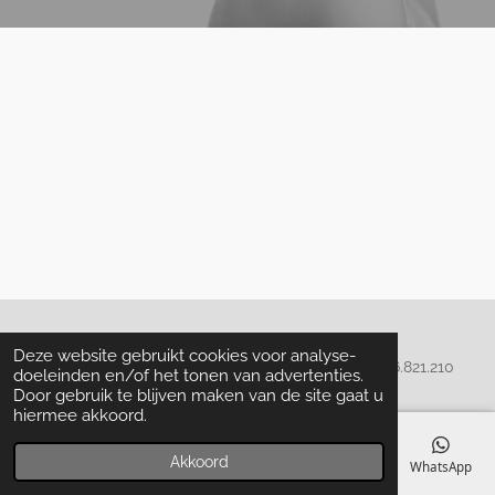
Algemene voorwaarden
Deze website gebruikt cookies voor analyse-
© 2020 - 2022 La Perla Skin & Beauty - BTW: BE
0466.821.210
doeleinden en/of het tonen van advertenties.
Door gebruik te blijven maken van de site gaat u
hiermee akkoord.
Akkoord
E-mailadres
Telefoonnummer
Kaart
Facebook
WhatsApp