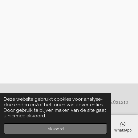
Algemene voorwaarden
Deze website gebruikt cookies voor analyse-
© 2020 - 2022 La Perla Skin & Beauty - BTW: BE
0466.821.210
doeleinden en/of het tonen van advertenties.
Door gebruik te blijven maken van de site gaat
u hiermee akkoord.
Akkoord
E-mailadres
Telefoonnummer
Kaart
Facebook
WhatsApp