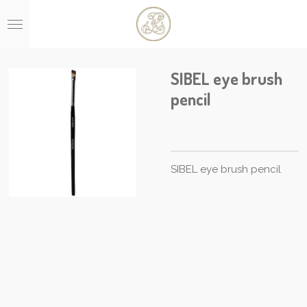
Ga
direct
naar
de
hoofdinhoud
SIBEL eye brush
pencil
SIBEL eye brush pencil