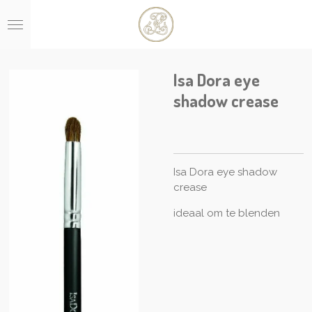
Ga
direct
naar
de
hoofdinhoud
Isa Dora eye
shadow crease
Isa Dora eye shadow
crease
ideaal om te blenden