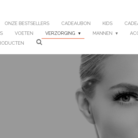
ONZE BESTSELLERS
CADEAUBON
KIDS
CADE
S
VOETEN
VERZORGING
MANNEN
AC
RODUCTEN