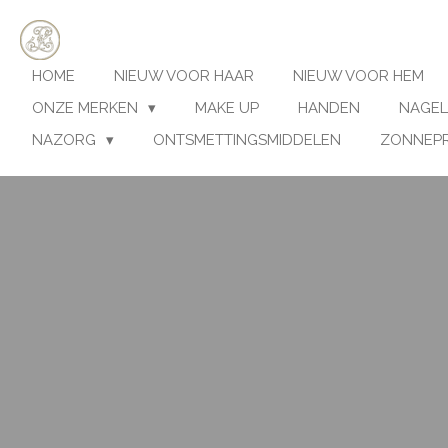
Ga
direct
naar
HOME
NIEUW VOOR HAAR
NIEUW VOOR HEM
de
hoofdinhoud
ONZE MERKEN
MAKE UP
HANDEN
NAGEL
NAZORG
ONTSMETTINGSMIDDELEN
ZONNEP