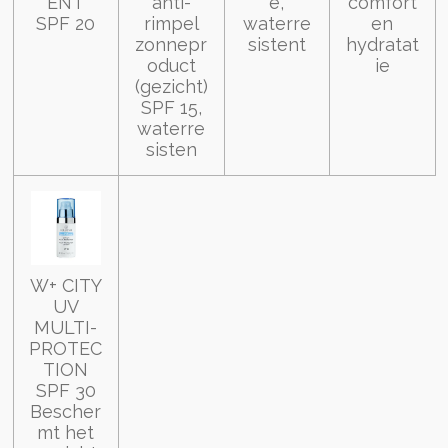
ENT
anti-
e,
comfort
SPF 20
rimpel
waterre
en
zonnepr
sistent
hydratat
oduct
ie
(gezicht)
SPF 15,
waterre
sisten
W+ CITY
UV
MULTI-
PROTEC
TION
SPF 30
Bescher
mt het