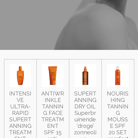
INTENSI
ANTIWR
SUPERT
NOURIS
VE
INKLE
ANNING
HING
ULTRA-
TANNIN
DRY OIL
TANNIN
RAPID
G FACE
Superbr
G
SUPERT
TREATM
uinende
MOUSS
ANNING
ENT
‘droge’
E SPF
TREATM
SPF 15
zonneoli
20 SET