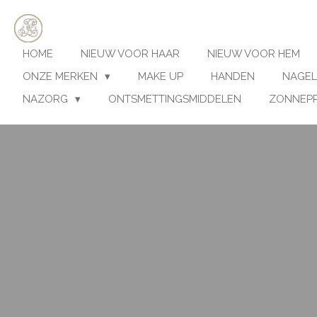
Ga
direct
naar
HOME
NIEUW VOOR HAAR
NIEUW VOOR HEM
de
hoofdinhoud
ONZE MERKEN
MAKE UP
HANDEN
NAGEL
NAZORG
ONTSMETTINGSMIDDELEN
ZONNEP