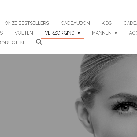
ONZE BESTSELLERS
CADEAUBON
KIDS
CADE
S
VOETEN
VERZORGING
MANNEN
AC
RODUCTEN