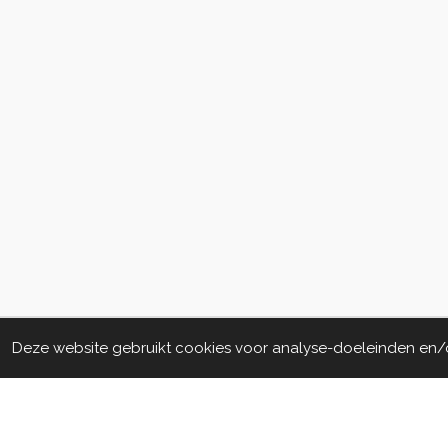
Deze website gebruikt cookies voor analyse-doeleinden en/of
Algemene voorwaarden
© 2020 - 2022 La Perla Skin & Beauty - BTW: 