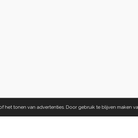
 het tonen van advertenties. Door gebruik te blijven maken va
BE
0466.821.210