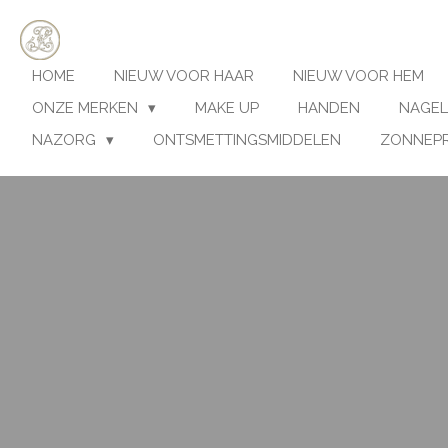
Ga
direct
naar
HOME
NIEUW VOOR HAAR
NIEUW VOOR HEM
de
hoofdinhoud
ONZE MERKEN
MAKE UP
HANDEN
NAGEL
NAZORG
ONTSMETTINGSMIDDELEN
ZONNEP