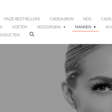
ONZE BESTSELLERS
CADEAUBON
KIDS
CADE
S
VOETEN
VERZORGING
MANNEN
AC
RODUCTEN