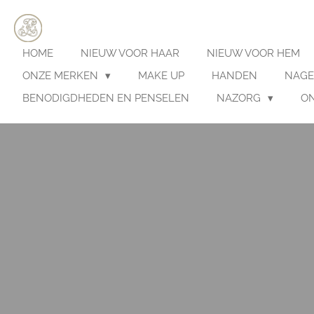
Ga
direct
naar
HOME
NIEUW VOOR HAAR
NIEUW VOOR HEM
de
hoofdinhoud
ONZE MERKEN
MAKE UP
HANDEN
NAGE
BENODIGDHEDEN EN PENSELEN
NAZORG
O