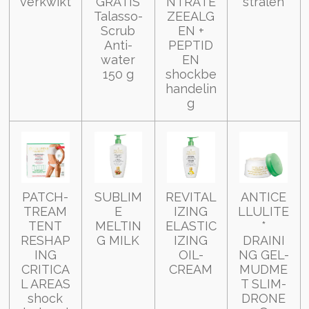
verkwikt
GRATIS
NTRATE
stralen
Talasso-
ZEEALG
Scrub
EN +
Anti-
PEPTID
water
EN
150 g
shockbe
handelin
g
PATCH-
SUBLIM
REVITAL
ANTICE
TREAM
E
IZING
LLULITE
TENT
MELTIN
ELASTIC
*
RESHAP
G MILK
IZING
DRAINI
ING
OIL-
NG GEL-
CRITICA
CREAM
MUDME
L AREAS
T SLIM-
shock
DRONE