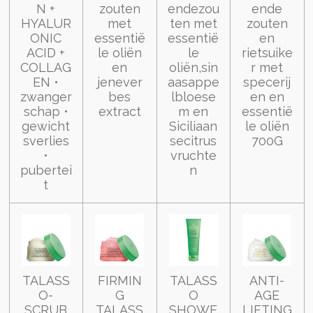
N +
zouten
endezou
ende
HYALUR
met
ten met
zouten
ONIC
essentië
essentië
en
ACID +
le oliën
le
rietsuike
COLLAG
en
oliën,sin
r met
EN •
jenever
aasappe
specerij
zwanger
bes
lbloese
en en
schap •
extract
m en
essentië
gewicht
Siciliaan
le oliën
sverlies
secitrus
700G
•
vruchte
pubertei
n
t
TALASS
FIRMIN
TALASS
ANTI-
O-
G
O
AGE
SCRUB
TALASS
SHOWE
LIFTING