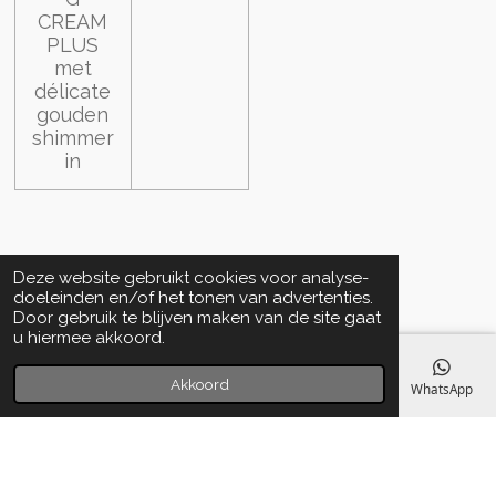
CREAM
PLUS
met
délicate
gouden
shimmer
in
Deze website gebruikt cookies voor analyse-
doeleinden en/of het tonen van advertenties.
Door gebruik te blijven maken van de site gaat
u hiermee akkoord.
Akkoord
E-mailadres
Telefoonnummer
Kaart
Facebook
WhatsApp
Algemene voorwaarden
© 2020 - 2022 La Perla Skin & Beauty - BTW: BE
0466.821.210