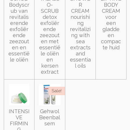
Bodyscr
O-
R
BODY
ub van
SCRUB
CREAM
CREAM
revitalis
detox
nourishi
voor
erende
exfoliër
ng
een
exfoliër
ende
revitalizi
gladde
ende
zeezout
ng with
en
zeezout
en met
sea
compac
en en
essentië
extracts
te huid
essentië
le oliën
and
le oliën
en
essentia
kersen
l oils
extract
Sale!
INTENSI
Gehwol
VE
Beenbal
FIRMIN
sem
G