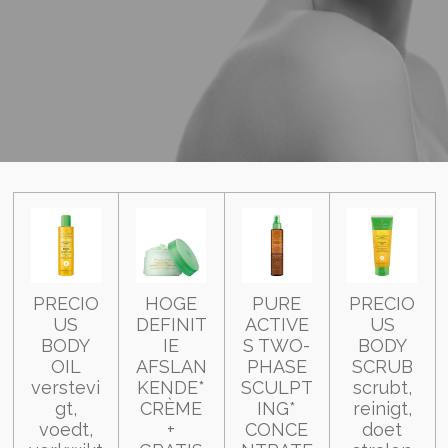
PRECIO
HOGE
PURE
PRECIO
US
DEFINIT
ACTIVE
US
BODY
IE
S TWO-
BODY
OIL
AFSLAN
PHASE
SCRUB
verstevi
KENDE*
SCULPT
scrubt,
gt,
CRÈME
ING*
reinigt,
voedt,
+
CONCE
doet