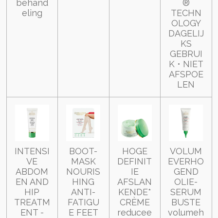
behand
®
eling
TECHN
OLOGY
DAGELIJ
KS
GEBRUI
K • NIET
AFSPOE
LEN
INTENSI
BOOT-
HOGE
VOLUM
VE
MASK
DEFINIT
EVERHO
ABDOM
NOURIS
IE
GEND
EN AND
HING
AFSLAN
OLIE-
HIP
ANTI-
KENDE*
SERUM
TREATM
FATIGU
CRÈME
BUSTE
ENT -
E FEET
reducee
volumeh