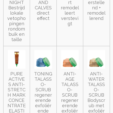
NIGHT
AND
rt
erstelle
Bestrijd
CALVES
remodel
nd +
lokale
direct
leert
remodel
vetopho
effect
verstevi
lerend
pingen
gt
rondom
buik en
taille
PURE
TONING
ANTI-
ANTI-
ACTIVE
TALASS
AGE
WATER
S ANTI-
O-
TALASS
TALASS
STRETC
SCRUB
O-
O-
H MARK
regener
SCRUB
SCRUB
CONCE
erende
regener
Bodyscr
NTRATE
exfoliër
erende
ub met
ELASTI
ende
exfoliër
exfoliër