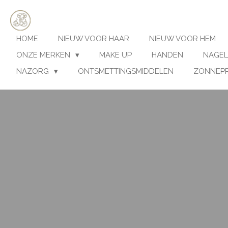
Ga
direct
naar
HOME
NIEUW VOOR HAAR
NIEUW VOOR HEM
de
hoofdinhoud
ONZE MERKEN
MAKE UP
HANDEN
NAGEL
NAZORG
ONTSMETTINGSMIDDELEN
ZONNEP