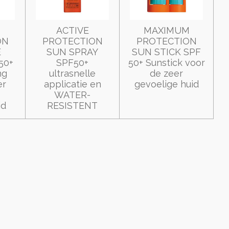
ACTIVE
MAXIMUM
ON
PROTECTION
PROTECTION
E
SUN SPRAY
SUN STICK SPF
50+
SPF50+
50+ Sunstick voor
ng
ultrasnelle
de zeer
er
applicatie en
gevoelige huid
WATER-
id
RESISTENT