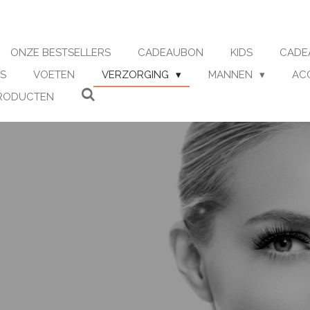
ONZE BESTSELLERS
CADEAUBON
KIDS
CADE
S
VOETEN
VERZORGING
MANNEN
AC
RODUCTEN