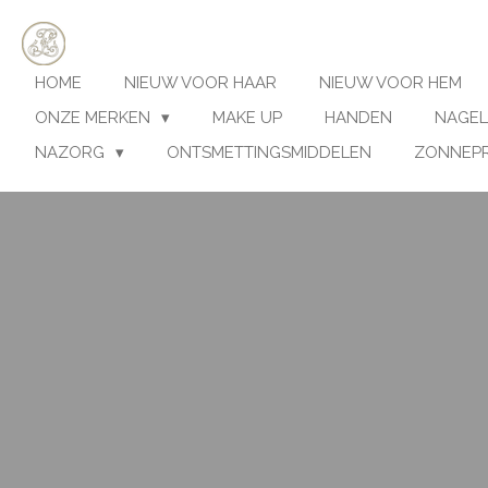
Ga
direct
naar
HOME
NIEUW VOOR HAAR
NIEUW VOOR HEM
de
hoofdinhoud
ONZE MERKEN
MAKE UP
HANDEN
NAGEL
NAZORG
ONTSMETTINGSMIDDELEN
ZONNEP