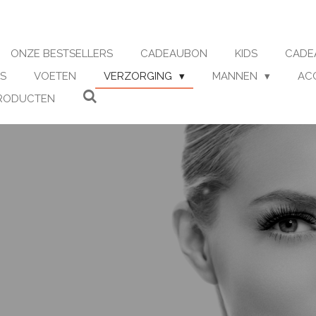
ONZE BESTSELLERS
CADEAUBON
KIDS
CADE
S
VOETEN
VERZORGING
MANNEN
AC
RODUCTEN