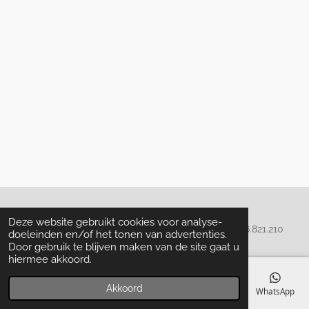
Algemene voorwaarden
Deze website gebruikt cookies voor analyse-
© 2020 - 2022 La Perla Skin & Beauty - BTW: BE
0466.821.210
doeleinden en/of het tonen van advertenties.
Door gebruik te blijven maken van de site gaat u
hiermee akkoord.
Akkoord
E-mailadres
Telefoonnummer
Kaart
Facebook
WhatsApp