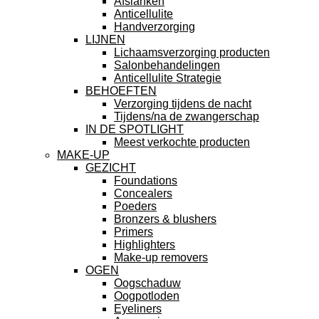
Afslanken
Anticellulite
Handverzorging
LIJNEN
Lichaamsverzorging producten
Salonbehandelingen
Anticellulite Strategie
BEHOEFTEN
Verzorging tijdens de nacht
Tijdens/na de zwangerschap
IN DE SPOTLIGHT
Meest verkochte producten
MAKE-UP
GEZICHT
Foundations
Concealers
Poeders
Bronzers & blushers
Primers
Highlighters
Make-up removers
OGEN
Oogschaduw
Oogpotloden
Eyeliners