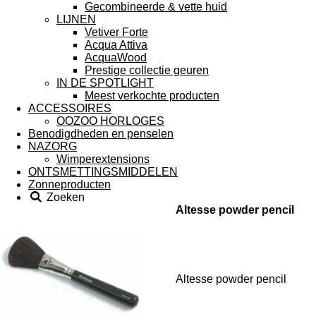
Gecombineerde & vette huid
LIJNEN
Vetiver Forte
Acqua Attiva
AcquaWood
Prestige collectie geuren
IN DE SPOTLIGHT
Meest verkochte producten
ACCESSOIRES
OOZOO HORLOGES
Benodigdheden en penselen
NAZORG
Wimperextensions
ONTSMETTINGSMIDDELEN
Zonneproducten
Zoeken
Altesse powder pencil
Altesse powder pencil