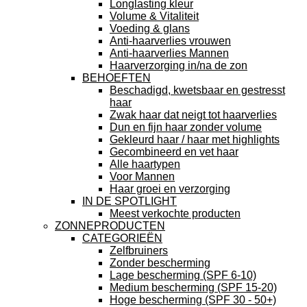
Longlasting kleur
Volume & Vitaliteit
Voeding & glans
Anti-haarverlies vrouwen
Anti-haarverlies Mannen
Haarverzorging in/na de zon
BEHOEFTEN
Beschadigd, kwetsbaar en gestresst
haar
Zwak haar dat neigt tot haarverlies
Dun en fijn haar zonder volume
Gekleurd haar / haar met highlights
Gecombineerd en vet haar
Alle haartypen
Voor Mannen
Haar groei en verzorging
IN DE SPOTLIGHT
Meest verkochte producten
ZONNEPRODUCTEN
CATEGORIEËN
Zelfbruiners
Zonder bescherming
Lage bescherming (SPF 6-10)
Medium bescherming (SPF 15-20)
Hoge bescherming (SPF 30 - 50+)