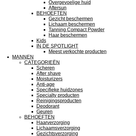
Overgevoelige huid
Aftersun
BEHOEFTEN
Gezicht beschermen
Lichaam beschermen
Tanning Compact Powder
Haar beschermen
Kids
IN DE SPOTLIGHT
Meest verkochte producten
MANNEN
CATEGORIEËN
Scheren
After shave
Moisturizers
Anti-age
Specifieke huidzones
Specialty producten
Reinigingsproducten
Deodorant
Geuren
BEHOEFTEN
Haarverzorging
Lichaamsverzorging
Gezichtsverzorging