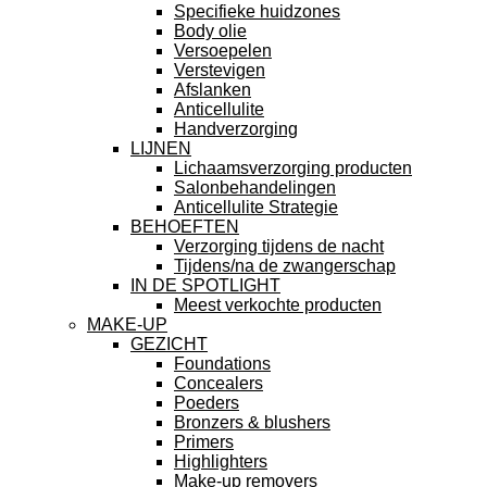
Specifieke huidzones
Body olie
Versoepelen
Verstevigen
Afslanken
Anticellulite
Handverzorging
LIJNEN
Lichaamsverzorging producten
Salonbehandelingen
Anticellulite Strategie
BEHOEFTEN
Verzorging tijdens de nacht
Tijdens/na de zwangerschap
IN DE SPOTLIGHT
Meest verkochte producten
MAKE-UP
GEZICHT
Foundations
Concealers
Poeders
Bronzers & blushers
Primers
Highlighters
Make-up removers