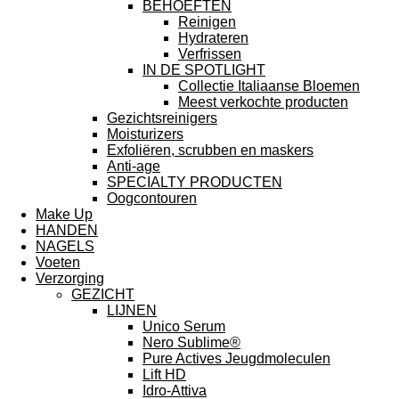
BEHOEFTEN
Reinigen
Hydrateren
Verfrissen
IN DE SPOTLIGHT
Collectie Italiaanse Bloemen
Meest verkochte producten
Gezichtsreinigers
Moisturizers
Exfoliëren, scrubben en maskers
Anti-age
SPECIALTY PRODUCTEN
Oogcontouren
Make Up
HANDEN
NAGELS
Voeten
Verzorging
GEZICHT
LIJNEN
Unico Serum
Nero Sublime®
Pure Actives Jeugdmoleculen
Lift HD
Idro-Attiva