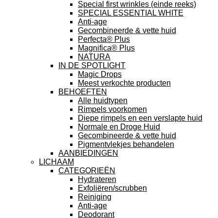
Special first wrinkles (einde reeks)
SPECIAL ESSENTIAL WHITE
Anti-age
Gecombineerde & vette huid
Perfecta® Plus
Magnifica® Plus
NATURA
IN DE SPOTLIGHT
Magic Drops
Meest verkochte producten
BEHOEFTEN
Alle huidtypen
Rimpels voorkomen
Diepe rimpels en een verslapte huid
Normale en Droge Huid
Gecombineerde & vette huid
Pigmentvlekjes behandelen
AANBIEDINGEN
LICHAAM
CATEGORIEËN
Hydrateren
Exfoliëren/scrubben
Reiniging
Anti-age
Deodorant