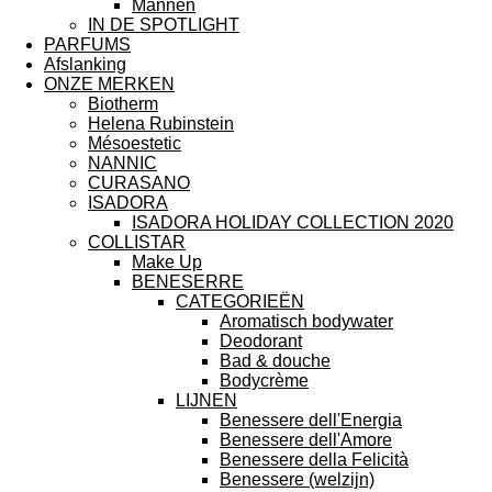
Mannen
IN DE SPOTLIGHT
PARFUMS
Afslanking
ONZE MERKEN
Biotherm
Helena Rubinstein
Mésoestetic
NANNIC
CURASANO
ISADORA
ISADORA HOLIDAY COLLECTION 2020
COLLISTAR
Make Up
BENESERRE
CATEGORIEËN
Aromatisch bodywater
Deodorant
Bad & douche
Bodycrème
LIJNEN
Benessere dell'Energia
Benessere dell'Amore
Benessere della Felicità
Benessere (welzijn)