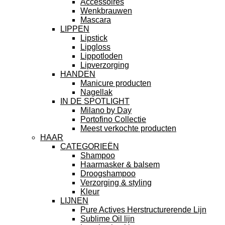
Accessoires
Wenkbrauwen
Mascara
LIPPEN
Lipstick
Lipgloss
Lippotloden
Lipverzorging
HANDEN
Manicure producten
Nagellak
IN DE SPOTLIGHT
Milano by Day
Portofino Collectie
Meest verkochte producten
HAAR
CATEGORIEËN
Shampoo
Haarmasker & balsem
Droogshampoo
Verzorging & styling
Kleur
LIJNEN
Pure Actives Herstructurerende Lijn
Sublime Oil lijn