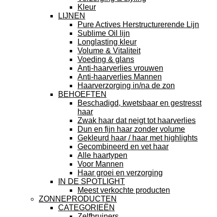
Kleur
LIJNEN
Pure Actives Herstructurerende Lijn
Sublime Oil lijn
Longlasting kleur
Volume & Vitaliteit
Voeding & glans
Anti-haarverlies vrouwen
Anti-haarverlies Mannen
Haarverzorging in/na de zon
BEHOEFTEN
Beschadigd, kwetsbaar en gestresst
haar
Zwak haar dat neigt tot haarverlies
Dun en fijn haar zonder volume
Gekleurd haar / haar met highlights
Gecombineerd en vet haar
Alle haartypen
Voor Mannen
Haar groei en verzorging
IN DE SPOTLIGHT
Meest verkochte producten
ZONNEPRODUCTEN
CATEGORIEËN
Zelfbruiners