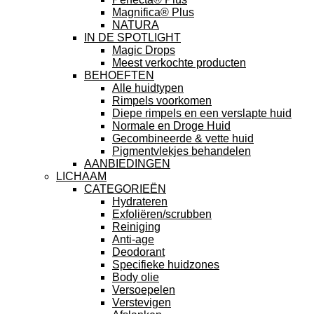
Magnifica® Plus
NATURA
IN DE SPOTLIGHT
Magic Drops
Meest verkochte producten
BEHOEFTEN
Alle huidtypen
Rimpels voorkomen
Diepe rimpels en een verslapte huid
Normale en Droge Huid
Gecombineerde & vette huid
Pigmentvlekjes behandelen
AANBIEDINGEN
LICHAAM
CATEGORIEËN
Hydrateren
Exfoliëren/scrubben
Reiniging
Anti-age
Deodorant
Specifieke huidzones
Body olie
Versoepelen
Verstevigen