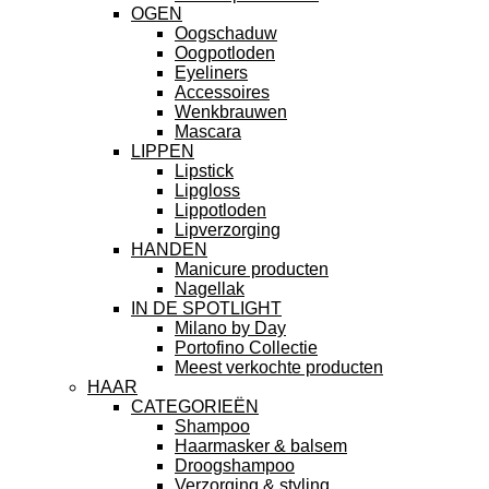
OGEN
Oogschaduw
Oogpotloden
Eyeliners
Accessoires
Wenkbrauwen
Mascara
LIPPEN
Lipstick
Lipgloss
Lippotloden
Lipverzorging
HANDEN
Manicure producten
Nagellak
IN DE SPOTLIGHT
Milano by Day
Portofino Collectie
Meest verkochte producten
HAAR
CATEGORIEËN
Shampoo
Haarmasker & balsem
Droogshampoo
Verzorging & styling