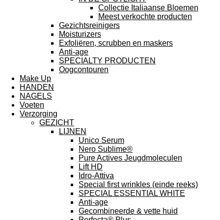
Collectie Italiaanse Bloemen
Meest verkochte producten
Gezichtsreinigers
Moisturizers
Exfoliëren, scrubben en maskers
Anti-age
SPECIALTY PRODUCTEN
Oogcontouren
Make Up
HANDEN
NAGELS
Voeten
Verzorging
GEZICHT
LIJNEN
Unico Serum
Nero Sublime®
Pure Actives Jeugdmoleculen
Lift HD
Idro-Attiva
Special first wrinkles (einde reeks)
SPECIAL ESSENTIAL WHITE
Anti-age
Gecombineerde & vette huid
Perfecta® Plus