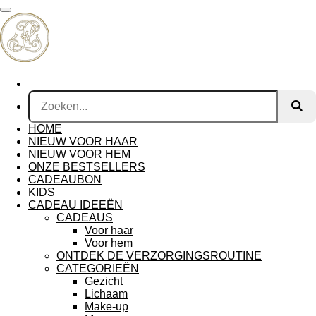
Ga
direct
naar
de
hoofdinhoud
HOME
NIEUW VOOR HAAR
NIEUW VOOR HEM
ONZE BESTSELLERS
CADEAUBON
KIDS
CADEAU IDEEËN
CADEAUS
Voor haar
Voor hem
ONTDEK DE VERZORGINGSROUTINE
CATEGORIEËN
Gezicht
Lichaam
Make-up