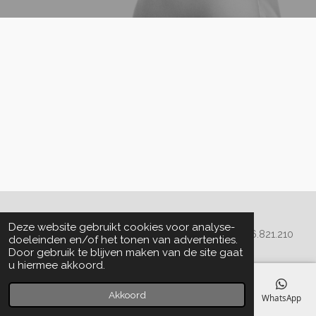
Algemene voorwaarden
Deze website gebruikt cookies voor analyse-
© 2020 - 2022 La Perla Skin & Beauty - BTW: BE
0466.821.210
doeleinden en/of het tonen van advertenties.
Door gebruik te blijven maken van de site gaat
u hiermee akkoord.
Akkoord
E-mailadres
Telefoonnummer
Kaart
Facebook
WhatsApp