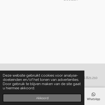
Algemene voorwaarden
Deze website gebruikt cookies voor analyse-
© 2020 - 2022 La Perla Skin & Beauty - BTW: BE
0466.821.210
doeleinden en/of het tonen van advertenties.
Door gebruik te blijven maken van de site gaat
u hiermee akkoord.
Akkoord
E-mailadres
Telefoonnummer
Kaart
Facebook
WhatsApp