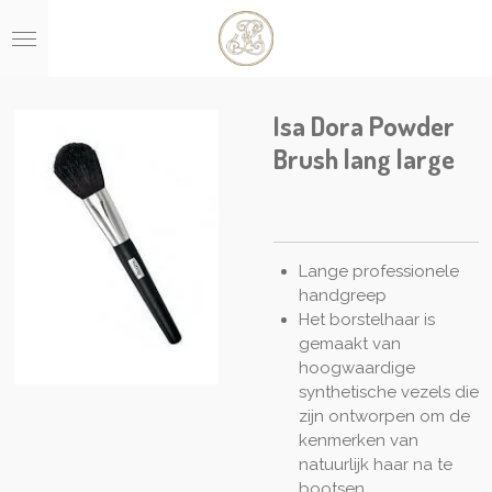
Ga
direct
naar
de
hoofdinhoud
Isa Dora Powder
Brush lang large
Lange professionele
handgreep
Het borstelhaar is
gemaakt van
hoogwaardige
synthetische vezels die
zijn ontworpen om de
kenmerken van
natuurlijk haar na te
bootsen