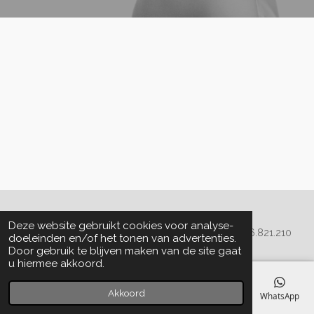
Algemene voorwaarden
Deze website gebruikt cookies voor analyse-
© 2020 - 2022 La Perla Skin & Beauty - BTW: BE
0466.821.210
doeleinden en/of het tonen van advertenties.
Door gebruik te blijven maken van de site gaat
u hiermee akkoord.
Akkoord
E-mailadres
Telefoonnummer
Kaart
Facebook
WhatsApp