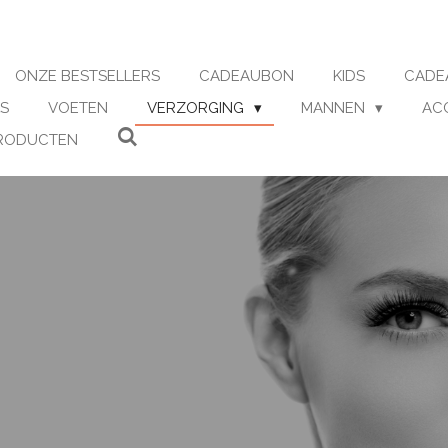
ONZE BESTSELLERS
CADEAUBON
KIDS
CADE
S
VOETEN
VERZORGING
MANNEN
AC
RODUCTEN