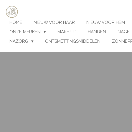
Ga
direct
naar
HOME
NIEUW VOOR HAAR
NIEUW VOOR HEM
de
hoofdinhoud
ONZE MERKEN
MAKE UP
HANDEN
NAGEL
NAZORG
ONTSMETTINGSMIDDELEN
ZONNEP