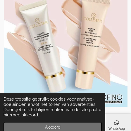
Deze website gebruikt cookies voor analyse-
doeleinden en/of het tonen van advertenties.
Door gebruik te blijven maken van de site gaat u
hiermee akkoord.
Akkoord
E-mailadres
Telefoonnummer
Kaart
Facebook
WhatsApp