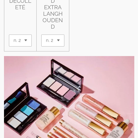
DECOLL
D
ETÉ
EXTRA
LANGH
OUDEN
D