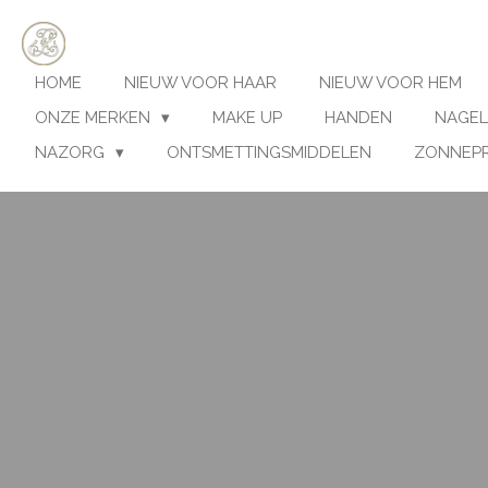
Ga
direct
naar
HOME
NIEUW VOOR HAAR
NIEUW VOOR HEM
de
hoofdinhoud
ONZE MERKEN
MAKE UP
HANDEN
NAGEL
NAZORG
ONTSMETTINGSMIDDELEN
ZONNEP