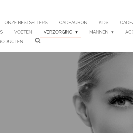
ONZE BESTSELLERS
CADEAUBON
KIDS
CADE
S
VOETEN
VERZORGING
MANNEN
AC
RODUCTEN