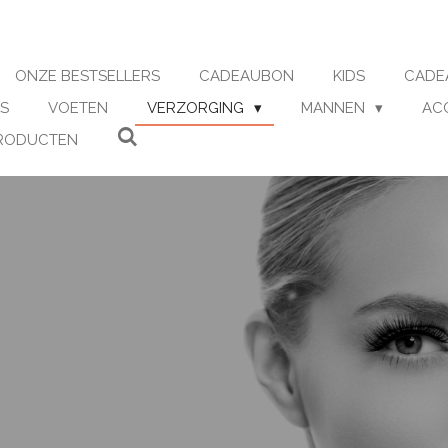
ONZE BESTSELLERS
CADEAUBON
KIDS
CADE
S
VOETEN
VERZORGING
MANNEN
AC
RODUCTEN