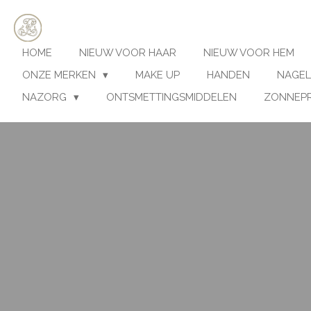
Ga
direct
naar
HOME
NIEUW VOOR HAAR
NIEUW VOOR HEM
de
hoofdinhoud
ONZE MERKEN
MAKE UP
HANDEN
NAGEL
NAZORG
ONTSMETTINGSMIDDELEN
ZONNEP