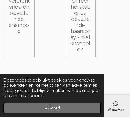
versterk
SPRAY
ende en
herstell
opvulle
ende
nde
opvulle
shampo
nde
o
haarspr
ay - niet
uitspoel
en
Deze website gebruikt cookies voor analyse-
doeleinden en/of het tonen van advertenties.
Door gebruik te blijven maken van de site gaat
u hiermee akkoord.
Akkoord
E-mailadres
Telefoonnummer
Kaart
Facebook
WhatsApp
Algemene voorwaarden
© 2020 - 2022 La Perla Skin & Beauty - BTW: BE
0466.821.210