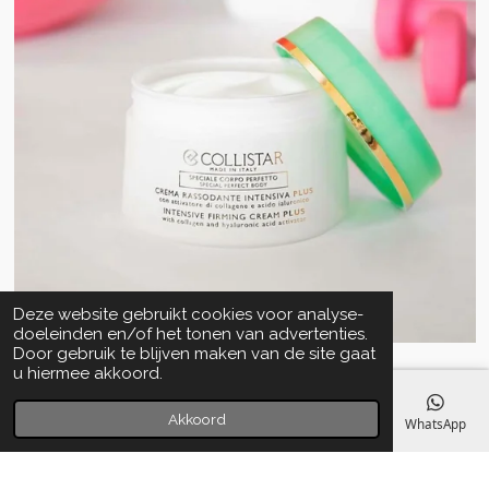
Deze website gebruikt cookies voor analyse-
doeleinden en/of het tonen van advertenties.
Door gebruik te blijven maken van de site gaat
u hiermee akkoord.
Akkoord
E-mailadres
Telefoonnummer
Kaart
Facebook
WhatsApp
Algemene voorwaarden
© 2020 - 2022 La Perla Skin & Beauty - BTW: BE
0466.821.210