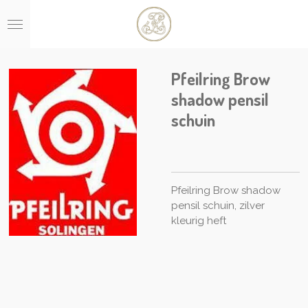
Ga
direct
naar
de
hoofdinhoud
Pfeilring Brow
shadow pensil
schuin
Pfeilring Brow shadow
pensil schuin, zilver
kleurig heft