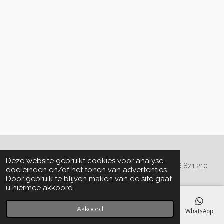
Algemene voorwaarden
Deze website gebruikt cookies voor analyse-
© 2020 - 2022 La Perla Skin & Beauty - BTW: BE
0466.821.210
doeleinden en/of het tonen van advertenties.
Door gebruik te blijven maken van de site gaat
u hiermee akkoord.
Akkoord
E-mailadres
Telefoonnummer
Kaart
Facebook
WhatsApp