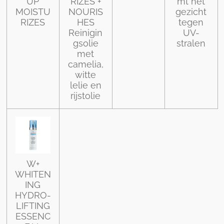
UP
RIZES +
mt het
MOISTU
NOURIS
gezicht
RIZES
HES
tegen
Reinigin
UV-
gsolie
stralen
met
camelia,
witte
lelie en
rijstolie
W+
WHITEN
ING
HYDRO-
LIFTING
ESSENC