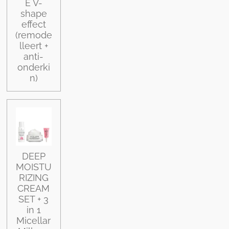
E V-
shape
effect
(remode
lleert +
anti-
onderki
n)
DEEP
MOISTU
RIZING
CREAM
SET + 3
in 1
Micellar