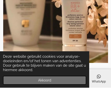
Deze website gebruikt cookies voor analyse-
doeleinden en/of het tonen van advertenties.
Door gebruik te blijven maken van de site gaat u
hiermee akkoord.
Akkoord
E-mailadres
Telefoonnummer
Kaart
Facebook
WhatsApp
Algemene voorwaarden
© 2020 - 2022 La Perla Skin & Beauty - BTW: BE
0466.821.210