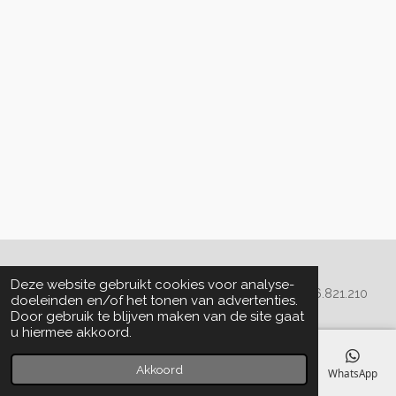
Algemene voorwaarden
Deze website gebruikt cookies voor analyse-
© 2020 - 2022 La Perla Skin & Beauty - BTW: BE
0466.821.210
doeleinden en/of het tonen van advertenties.
Door gebruik te blijven maken van de site gaat
u hiermee akkoord.
Akkoord
E-mailadres
Telefoonnummer
Kaart
Facebook
WhatsApp