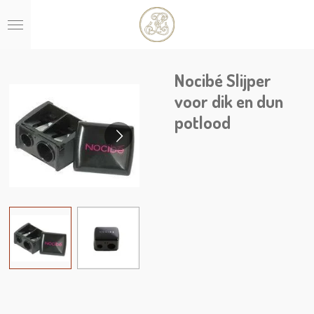
Ga
direct
naar
de
hoofdinhoud
Nocibé Slijper
voor dik en dun
potlood