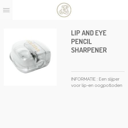
Ga
direct
naar
de
hoofdinhoud
LIP AND EYE
PENCIL
SHARPENER
INFORMATIE : Een slijper
voor lip-en oogpotloden