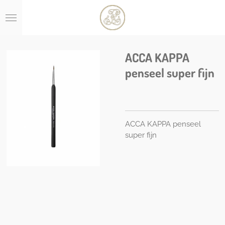
Ga
direct
naar
de
hoofdinhoud
ACCA KAPPA
penseel super fijn
ACCA KAPPA penseel
super fijn