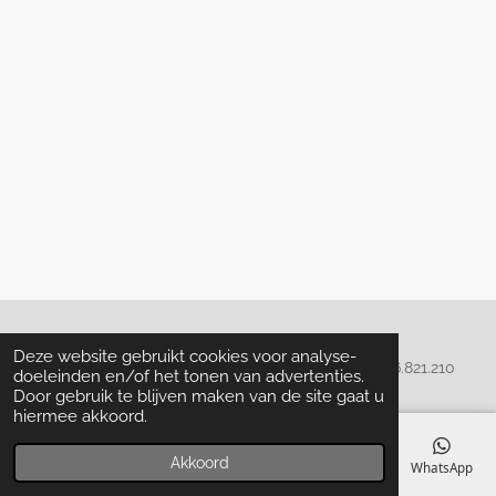
Algemene voorwaarden
Deze website gebruikt cookies voor analyse-
© 2020 - 2022 La Perla Skin & Beauty - BTW: BE
0466.821.210
doeleinden en/of het tonen van advertenties.
Door gebruik te blijven maken van de site gaat u
hiermee akkoord.
Akkoord
E-mailadres
Telefoonnummer
Kaart
Facebook
WhatsApp