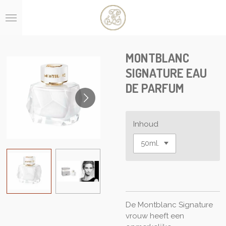
Ga
direct
naar
de
hoofdinhoud
MONTBLANC
SIGNATURE EAU
DE PARFUM
Inhoud
De Montblanc Signature
vrouw heeft een