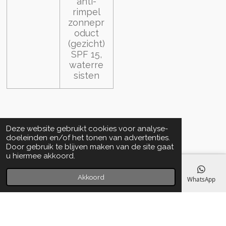
anti-
rimpel
zonnepr
oduct
(gezicht)
SPF 15,
waterre
sisten
Deze website gebruikt cookies voor analyse-
doeleinden en/of het tonen van advertenties.
Door gebruik te blijven maken van de site gaat
u hiermee akkoord.
Akkoord
E-mailadres
Telefoonnummer
Kaart
Facebook
WhatsApp
Algemene voorwaarden
© 2020 - 2022 La Perla Skin & Beauty - BTW: BE
0466.821.210