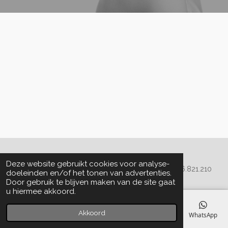
Algemene voorwaarden
Deze website gebruikt cookies voor analyse-
© 2020 - 2022 La Perla Skin & Beauty - BTW: BE
0466.821.210
doeleinden en/of het tonen van advertenties.
Door gebruik te blijven maken van de site gaat
u hiermee akkoord.
Akkoord
E-mailadres
Telefoonnummer
Kaart
Facebook
WhatsApp