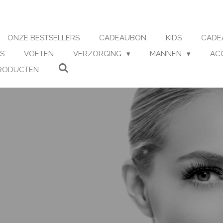
ONZE BESTSELLERS
CADEAUBON
KIDS
CADE
S
VOETEN
VERZORGING
MANNEN
AC
RODUCTEN