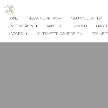
Ga
direct
naar
HOME
NIEUW VOOR HAAR
NIEUW VOOR HEM
de
hoofdinhoud
ONZE MERKEN
MAKE UP
HANDEN
NAGEL
NAZORG
ONTSMETTINGSMIDDELEN
ZONNEP