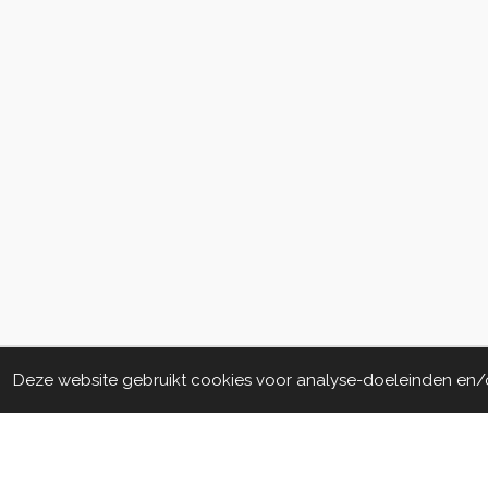
Deze website gebruikt cookies voor analyse-doeleinden en/of
Algemene voorwaarden
© 2020 - 2022 La Perla Skin & Beauty - BTW: 