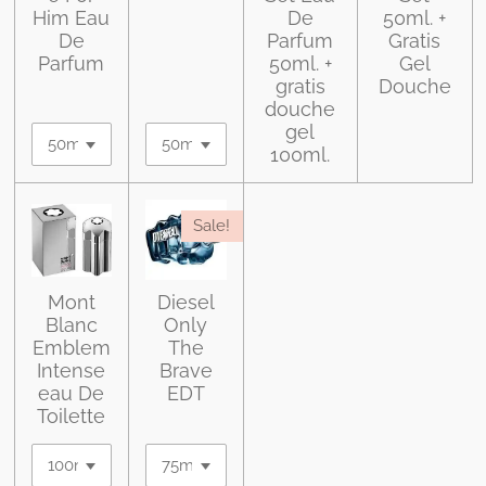
Him Eau
De
50ml. +
De
Parfum
Gratis
Parfum
50ml. +
Gel
gratis
Douche
douche
gel
100ml.
Sale!
Mont
Diesel
Blanc
Only
Emblem
The
Intense
Brave
eau De
EDT
Toilette