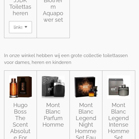
JJDK
Biother
Toilettas
m
heren
Aquapo
wer set
In onze winkel hebben wij een grote collectie toilettassen
voor dames, heren en kinderen
Hugo
Mont
Mont
Mont
Boss
Blanc
Blanc
Blanc
The
Parfum
Legend
Legend
Scent
Homme
Night
Intense
Absolut
Homme
Homme
e For
Set Eau
Set