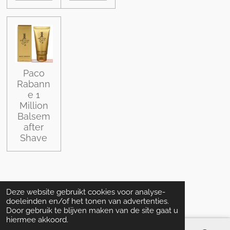
Paco
Rabann
e 1
Million
Balsem
after
Shave
Deze website gebruikt cookies voor analyse-
doeleinden en/of het tonen van advertenties.
Door gebruik te blijven maken van de site gaat u
hiermee akkoord.