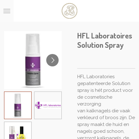
Ga
direct
naar
de
hoofdinhoud
HFL Laboratoires
Solution Spray
HFL Laboratories
gepatenteerde Solution
spray is hét product voor
de cosmetische
verzorging
van kalknagels die vaak
verkleurd of broos zijn. De
spray maakt de huid en
nagels goed schoon,
verzorgt kalknagels, de