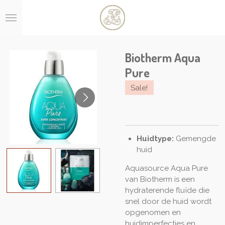
Ga
direct
naar
de
hoofdinhoud
Biotherm Aqua
Pure
Sale!
Huidtype:
Gemengde
huid
Aquasource Aqua Pure
van Biotherm is een
hydraterende fluïde die
snel door de huid wordt
opgenomen en
huidimperfecties en