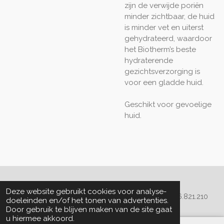
zijn de verwijde poriën
minder zichtbaar, de huid
is minder vet en uiterst
gehydrateerd, waardoor
het Biotherm’s beste
hydraterende
gezichtsverzorging is
voor een gladde huid.
Geschikt voor gevoelige
huid.
Algemene voorwaarden
Deze website gebruikt cookies voor analyse-
© 2020 - 2022 La Perla Skin & Beauty - BTW: BE
0466.821.210
doeleinden en/of het tonen van advertenties.
Door gebruik te blijven maken van de site gaat
u hiermee akkoord.