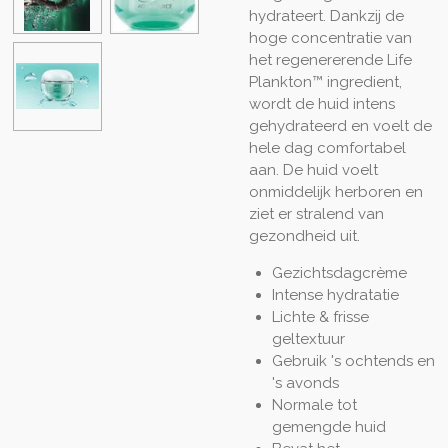
hydrateert. Dankzij de
hoge concentratie van
het regenererende Life
Plankton™ ingredient,
wordt de huid intens
gehydrateerd en voelt de
hele dag comfortabel
aan. De huid voelt
onmiddelijk herboren en
ziet er stralend van
gezondheid uit.
Gezichtsdagcrème
Intense hydratatie
Lichte & frisse
geltextuur
Gebruik 's ochtends en
's avonds
Normale tot
gemengde huid