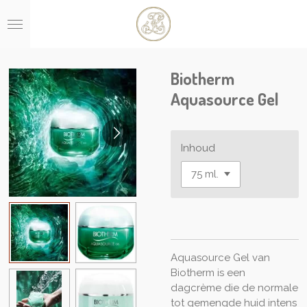
Ga
direct
naar
de
hoofdinhoud
Biotherm
Aquasource Gel
Inhoud
Aquasource Gel van
Biotherm is een
dagcrème die de normale
tot gemengde huid intens