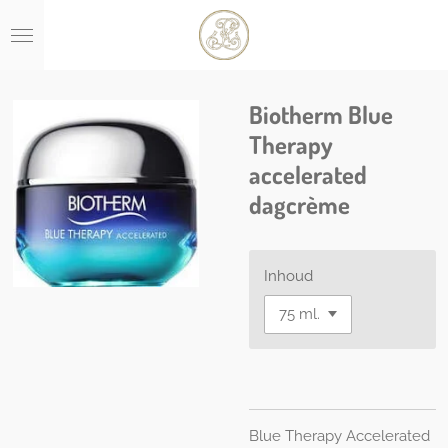
Ga
direct
naar
de
hoofdinhoud
Biotherm Blue
Therapy
accelerated
dagcrème
Inhoud
Blue Therapy Accelerated