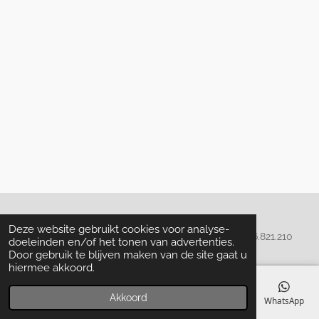
Algemene voorwaarden
Deze website gebruikt cookies voor analyse-
© 2020 - 2022 La Perla Skin & Beauty - BTW: BE
0466.821.210
doeleinden en/of het tonen van advertenties.
Door gebruik te blijven maken van de site gaat u
hiermee akkoord.
Akkoord
E-mailadres
Telefoonnummer
Kaart
Facebook
WhatsApp