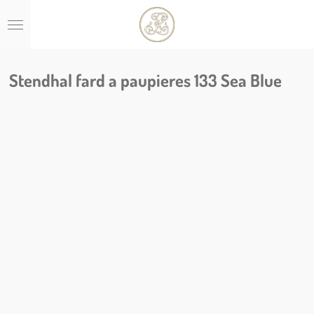
Ga
direct
naar
de
hoofdinhoud
Stendhal fard a paupieres 133 Sea Blue