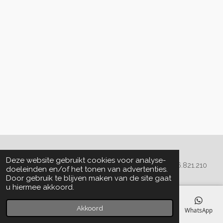
Algemene voorwaarden
Deze website gebruikt cookies voor analyse-
© 2020 - 2022 La Perla Skin & Beauty - BTW: BE
0466.821.210
doeleinden en/of het tonen van advertenties.
Door gebruik te blijven maken van de site gaat
u hiermee akkoord.
Akkoord
E-mailadres
Telefoonnummer
Kaart
Facebook
WhatsApp