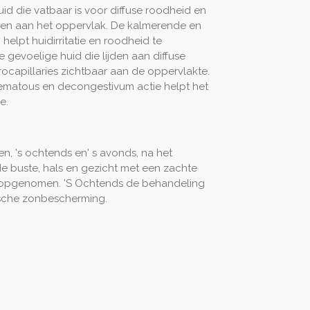
d die vatbaar is voor diffuse roodheid en
ren aan het oppervlak.
De kalmerende en
elpt huidirritatie en roodheid te
 gevoelige huid die lijden aan diffuse
ocapillaries zichtbaar aan de oppervlakte.
hematous en decongestivum actie helpt het
e.
 's ochtends en' s avonds, na het
de buste, hals en gezicht met een zachte
s opgenomen.
'S Ochtends de behandeling
sche zonbescherming.