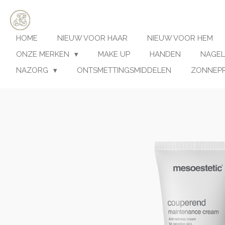
Ga
direct
naar
HOME
NIEUW VOOR HAAR
NIEUW VOOR HEM
de
hoofdinhoud
ONZE MERKEN
MAKE UP
HANDEN
NAGEL
NAZORG
ONTSMETTINGSMIDDELEN
ZONNEP