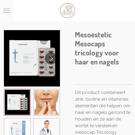
Ga
direct
naar
de
hoofdinhoud
Mesoestetic
Mesocaps
tricology voor
haar en nagels
Dit product combineert
zink, biotine en vitamines,
elementen die helpen om
haar en nagels gezond te
houden en ze aan de
wortel te versterken.
mesocap Tricology