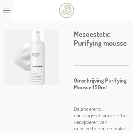
Ga
direct
naar
de
hoofdinhoud
Mesoestetic
Purifying mousse
Omschrijving Purifying
Mousse 150ml
Balancerend,
reinigingsschuim voor het
verwijderen van
onzuiverheden en make-