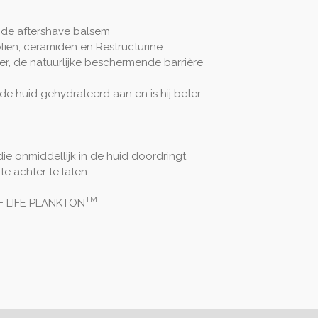
nde aftershave balsem
oliën, ceramiden en Restructurine
er, de natuurlijke beschermende barrière
t de huid gehydrateerd aan en is hij beter
 die onmiddellijk in de huid doordringt
e achter te laten.
TM
 LIFE PLANKTON