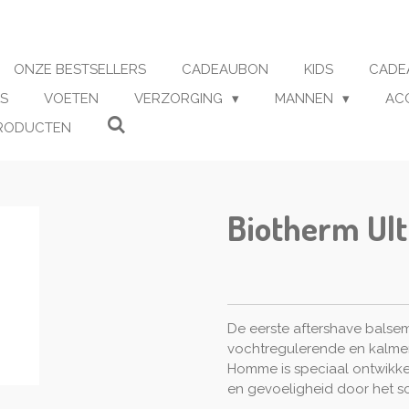
ONZE BESTSELLERS
CADEAUBON
KIDS
CADE
S
VOETEN
VERZORGING
MANNEN
AC
RODUCTEN
Biotherm Ult
De eerste aftershave balse
vochtregulerende en kalme
Homme is speciaal ontwikkel
en gevoeligheid door het sch