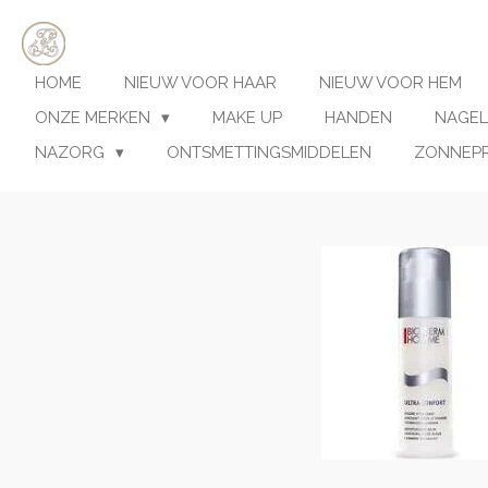
Ga
direct
naar
HOME
NIEUW VOOR HAAR
NIEUW VOOR HEM
de
hoofdinhoud
ONZE MERKEN
MAKE UP
HANDEN
NAGEL
NAZORG
ONTSMETTINGSMIDDELEN
ZONNEP