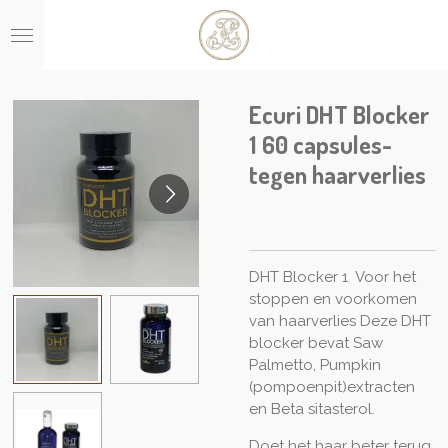
Ga
direct
naar
de
hoofdinhoud
Ecuri DHT Blocker
1 60 capsules-
tegen haarverlies
DHT Blocker 1 Voor het
stoppen en voorkomen
van haarverlies Deze DHT
blocker bevat Saw
Palmetto, Pumpkin
(pompoenpit)extracten
en Beta sitasterol.
Doet het haar beter terug