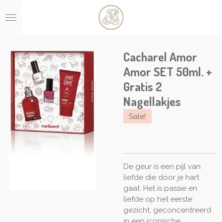
Ga
direct
naar
de
hoofdinhoud
Cacharel Amor
Amor SET 50ml. +
Gratis 2
Nagellakjes
Sale!
De geur is een pijl van
liefde die door je hart
gaat. Het is passie en
liefde op het eerste
gezicht, geconcentreerd
in een iconische