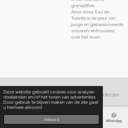
granaatfles.
Amor Amor Eau de
Toilette is de geur van
jonge en gepassioneerde
vrouwen, enthousiast
over het leven.
Algemene voorwaarden
Deze website gebruikt cookies voor analyse-
© 2020 - 2022 La Perla Skin & Beauty - BTW: BE
0466.821.210
doeleinden en/of het tonen van advertenties.
Door gebruik te blijven maken van de site gaat
u hiermee akkoord.
Akkoord
E-mailadres
Telefoonnummer
Kaart
Facebook
WhatsApp