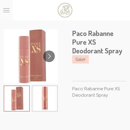
Ga
direct
naar
de
hoofdinhoud
Paco Rabanne
Pure XS
Deodorant Spray
Sale!
Paco Rabanne Pure XS
Deodorant Spray