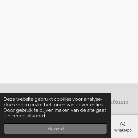
Algemene voorwaarden
Deze website gebruikt cookies voor analyse-
© 2020 - 2022 La Perla Skin & Beauty - BTW: BE
0466.821.210
doeleinden en/of het tonen van advertenties.
Door gebruik te blijven maken van de site gaat
u hiermee akkoord.
Akkoord
E-mailadres
Telefoonnummer
Kaart
Facebook
WhatsApp