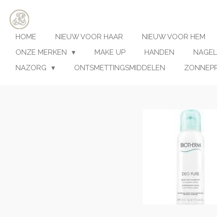
Ga
direct
naar
HOME
NIEUW VOOR HAAR
NIEUW VOOR HEM
de
hoofdinhoud
ONZE MERKEN
MAKE UP
HANDEN
NAGEL
NAZORG
ONTSMETTINGSMIDDELEN
ZONNEP