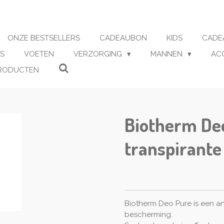
ONZE BESTSELLERS
CADEAUBON
KIDS
CADE
S
VOETEN
VERZORGING
MANNEN
AC
RODUCTEN
Biotherm Deo
transpirante
Biotherm Deo Pure is een an
bescherming.