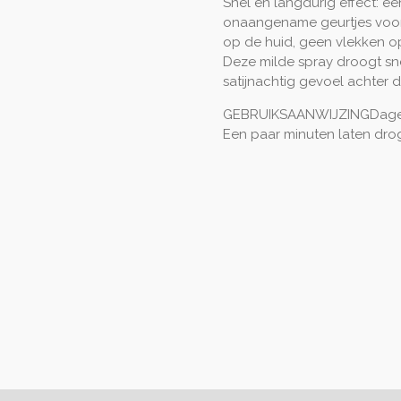
Snel en langdurig effect: e
onaangename geurtjes voor
op de huid, geen vlekken o
Deze milde spray droogt sne
satijnachtig gevoel achter d
GEBRUIKSAANWIJZING
Dage
Een paar minuten laten dro